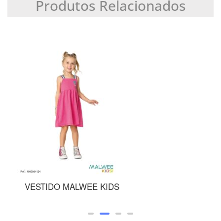
Produtos Relacionados
WEE KIDS
SUNGA MALWEE K