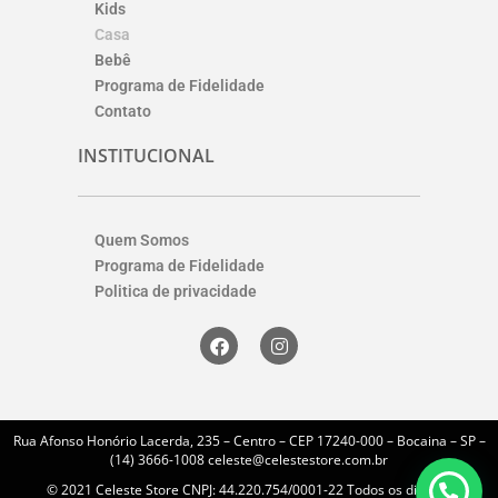
Kids
Casa
Bebê
Programa de Fidelidade
Contato
INSTITUCIONAL
Quem Somos
Programa de Fidelidade
Politica de privacidade
Rua Afonso Honório Lacerda, 235 – Centro – CEP 17240-000 – Bocaina – SP –
(14) 3666-1008 celeste@celestestore.com.br
© 2021 Celeste Store CNPJ: 44.220.754/0001-22 Todos os direitos