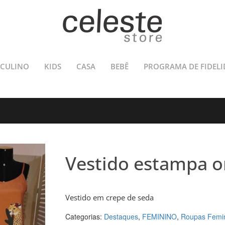
CULINO
KIDS
CASA
BEBÊ
PROGRAMA DE FIDELI
Vestido estampa o
Vestido em crepe de seda
Categorias:
Destaques
,
FEMININO
,
Roupas Femi