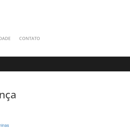
DADE
CONTATO
nça
ninas